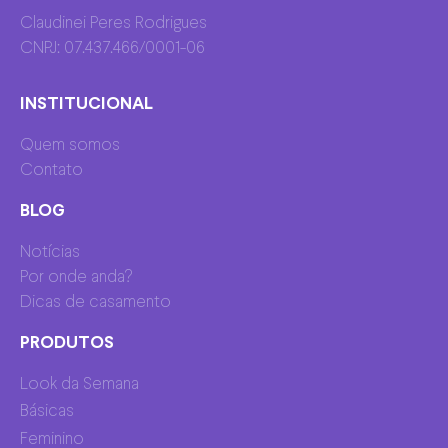
Claudinei Peres Rodrigues
CNPJ: 07.437.466/0001-06
INSTITUCIONAL
Quem somos
Contato
BLOG
Notícias
Por onde anda?
Dicas de casamento
PRODUTOS
Look da Semana
Básicas
Feminino