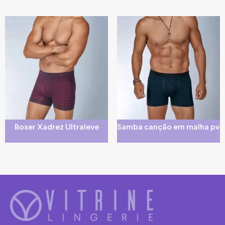
Boxer Xadrez Ultraleve
Samba canção em malha pv