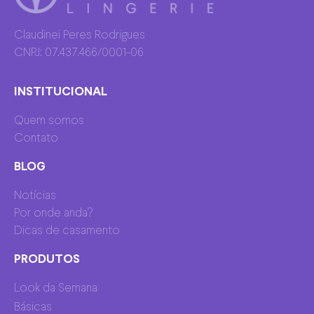
Claudinei Peres Rodrigues
CNPJ: 07.437.466/0001-06
INSTITUCIONAL
Quem somos
Contato
BLOG
Notícias
Por onde anda?
Dicas de casamento
PRODUTOS
Look da Semana
Básicas