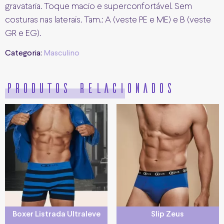
gravataria. Toque macio e superconfortável. Sem
costuras nas laterais. Tam.: A (veste PE e ME) e B (veste
GR e EG).
Categoria:
Masculino
Produtos relacionados
Boxer Listrada Ultraleve
Slip Zeus