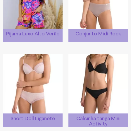
Pijama Luxo Alto Verão
Conjunto Midi Rock
Short Doll Liganete
Calcinha tanga Mini
Activity