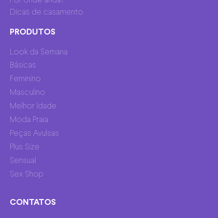
Por onde anda?
Dicas de casamento
PRODUTOS
Look da Semana
Básicas
Feminino
Masculino
Melhor Idade
Moda Praia
Peças Avulsas
Plus Size
Sensual
Sex Shop
CONTATOS