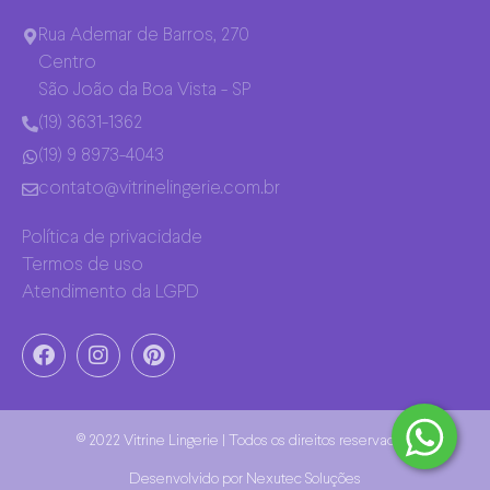
Rua Ademar de Barros, 270
Centro
São João da Boa Vista - SP
(19) 3631-1362
(19) 9 8973-4043
contato@vitrinelingerie.com.br
Política de privacidade
Termos de uso
Atendimento da LGPD
© 2022 Vitrine Lingerie | Todos os direitos reservados.
Desenvolvido por
Nexutec Soluções