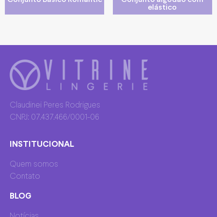
elástico
Claudinei Peres Rodrigues
CNPJ: 07.437.466/0001-06
INSTITUCIONAL
Quem somos
Contato
BLOG
Notícias