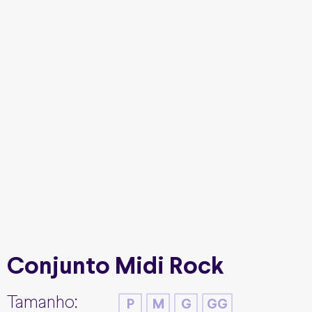
Conjunto Midi Rock
Tamanho:
P
M
G
GG