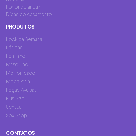
Por onde anda?
Dicas de casamento
PRODUTOS
Look da Semana
Básicas
Feminino
Masculino
Melhor Idade
Moda Praia
Peças Avulsas
Plus Size
Sensual
Sex Shop
CONTATOS