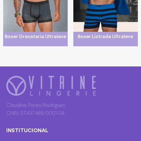
Boxer Gravataria Ultraleve
Boxer Listrada Ultraleve
Claudinei Peres Rodrigues
CNPJ: 07.437.466/0001-06
INSTITUCIONAL