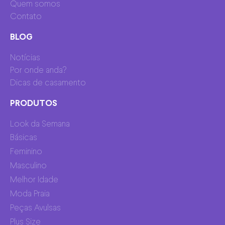
Quem somos
Contato
BLOG
Notícias
Por onde anda?
Dicas de casamento
PRODUTOS
Look da Semana
Básicas
Feminino
Masculino
Melhor Idade
Moda Praia
Peças Avulsas
Plus Size