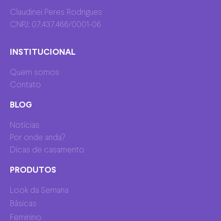
Claudinei Peres Rodrigues
CNPJ: 07.437.466/0001-06
INSTITUCIONAL
Quem somos
Contato
BLOG
Notícias
Por onde anda?
Dicas de casamento
PRODUTOS
Look da Semana
Básicas
Feminino