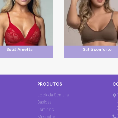
Sutiã Arnetta
Sutiã conforto
PRODUTOS
C
Look da Semana
Básicas
Feminino
Masculino