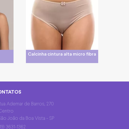
Calcinha cintura alta micro fibra
ONTATOS
Rua Ademar de Barros, 270
Centro
São João da Boa Vista - SP
(19) 3631-1362