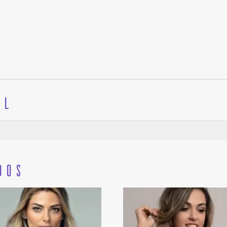
al
dos