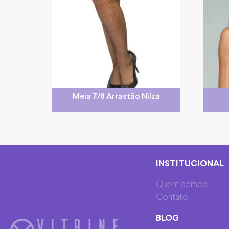
Meia 7/8 Arrastão Nilza
INSTITUCIONAL
Quem somos
Contato
BLOG