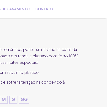
S DE CASAMENTO
CONTATO
 e romântico, possui um lacinho na parte da
onado em renda e elastano com forro 100%
uas noites especiais!
em saquinho plástico.
ode sofrer alteração na cor devido à
M
G
GG