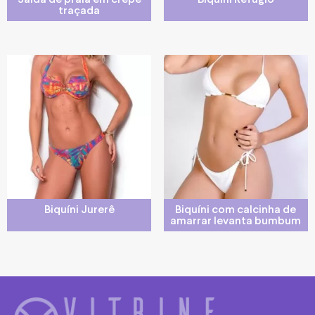
traçada
Biquíni Jurerê
Biquíni com calcinha de
amarrar levanta bumbum