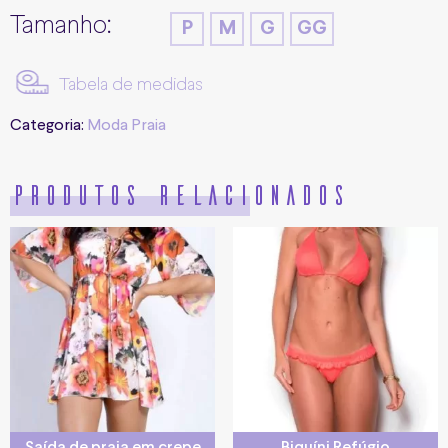
Tamanho:
P
M
G
GG
Tabela de medidas
Categoria:
Moda Praia
Produtos relacionados
Saída de praia em crepe
Biquíni Refúgio