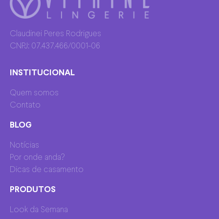
Claudinei Peres Rodrigues
CNPJ: 07.437.466/0001-06
INSTITUCIONAL
Quem somos
Contato
BLOG
Notícias
Por onde anda?
Dicas de casamento
PRODUTOS
Look da Semana