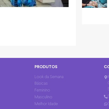
PRODUTOS
C
Look da Semana
Básicas
Feminino
Masculino
Melhor Idade