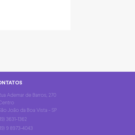
ONTATOS
Rua Ademar de Barros, 270
Centro
São João da Boa Vista - SP
(19) 3631-1362
(19) 9 8973-4043